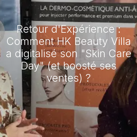
Retour d'Expérience :
Comment HK Beauty Villa
a digitalisé son "Skin Care
Day" (et boosté ses
ventes) ?