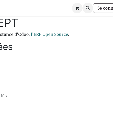
ion
Blog
A propos
Contact
Témoignage
Événem
Se conn
EPT
stance d’Odoo,
l’ERP Open Source
.
lées
ités