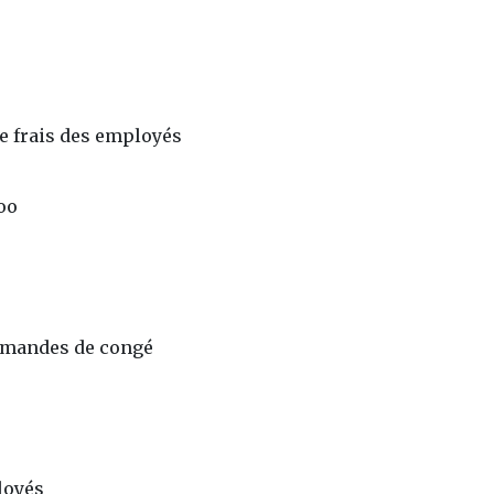
de frais des employés
oo
demandes de congé
loyés