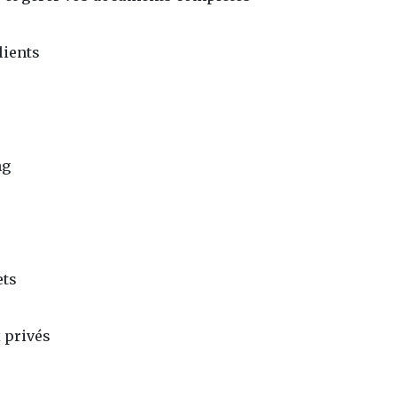
lients
ng
ets
 privés